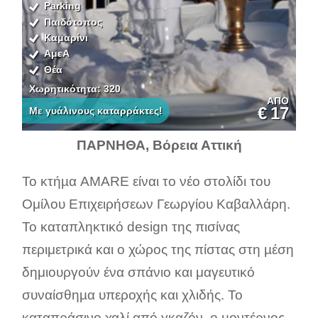
Parking
Παιδότοπος
Καμαρίνι
ΑμεΑ
Θέα
Χωρητικότητα: 320
ΑΠΟ
€
17
Με γυάλινους καταρράκτες!
ΠΑΡΝΗΘΑ, Βόρεια Αττική
Το κτήµα AMARE είναι το νέο στολίδι του
Ομίλου Επιχειρήσεων Γεωργίου Καβαλλάρη.
Το καταπληκτικό design της πισίνας
περιμετρικά και ο χώρος της πίστας στη µέση
δημιουργούν ένα σπάνιο και μαγευτικό
συναίσθηµα υπεροχής και χλιδής. Το
καταπράσινο χαλί από γκαζόν, ο µοντέρνος