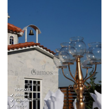
ΠΑΡΟΧΕΣ
Αίθουσα
Εκκλησάκι
Πισίνα