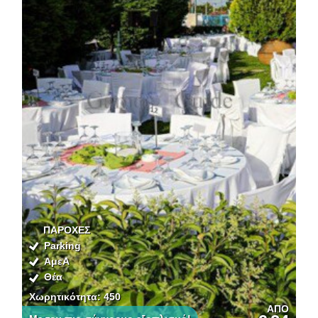
ΠΑΡΟΧΕΣ
Parking
ΑμεΑ
Θέα
Χωρητικότητα: 450
ΑΠΟ