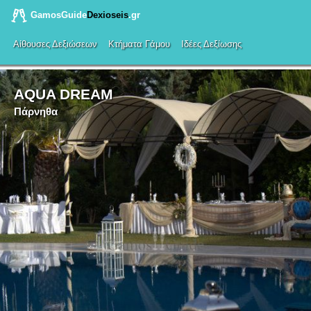
GamosGuide
Dexioseis
.gr
Αίθουσες Δεξιώσεων
Κτήματα Γάμου
Ιδέες Δεξίωσης
AQUA DREAM
Πάρνηθα