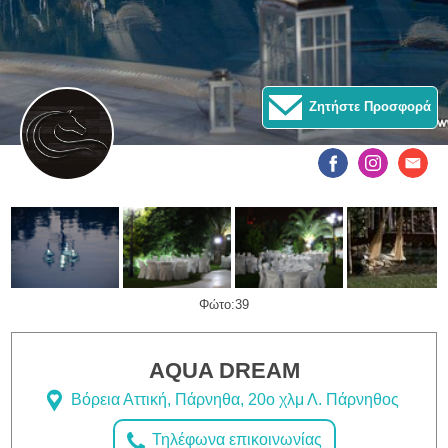
Ζητήστε Προσφορά
Φώτο:39
AQUA DREAM
Βόρεια Αττική, Πάρνηθα, 20ο χλμ Λ. Πάρνηθος
Τηλέφωνα επικοινωνίας