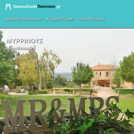
GamosGuide
Dexioseis
.gr
Αίθουσες Δεξιώσεων
Κτήματα Γάμου
Ιδέες Δεξίωσης
ΜΥΡΡΙΝΟΥΣ
Μαρκόπουλο