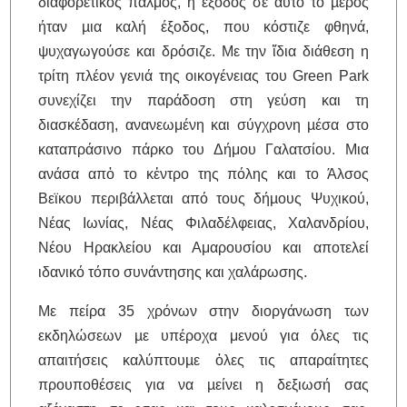
διαφορετικός παλμός, η έξοδος σε αυτό το µέρος
ήταν µια καλή έξοδος, που κόστιζε φθηνά,
ψυχαγωγούσε και δρόσιζε. Με την ἴδια διάθεση η
τρίτη πλέον γενιά της οικογένειας του Green Park
συνεχίζει την παράδοση στη γεύση και τη
διασκέδαση, ανανεωμένη και σύγχρονη µέσα στο
καταπράσινο πάρκο του Δήμου Γαλατσίου. Μια
ανάσα απὀ το κἐντρο της πόλης και το Άλσος
Βεϊκου περιβάλλεται από τους δήµους Ψυχικού,
Νέας Ιωνίας, Νέας Φιλαδέλφειας, Χαλανδρίου,
Νέου Ηρακλείου και Αμαρουσίου και αποτελεί
ιδανικό τόπο συνάντησης και χαλάρωσης.
Με πείρα 35 χρόνων στην διοργάνωση των
εκδηλώσεων µε υπέροχα μενού για όλες τις
απαιτήσεις καλύπτουµε ὀλες τις απαραίτητες
προυποθέσεις για να µείνει η δεξιωσή σας