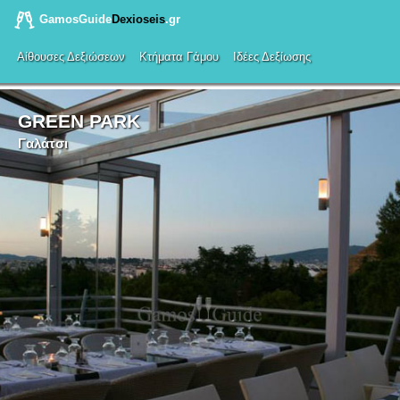
GamosGuide
Dexioseis
.gr
Αίθουσες Δεξιώσεων
Κτήματα Γάμου
Ιδέες Δεξίωσης
GREEN PARK
Γαλάτσι