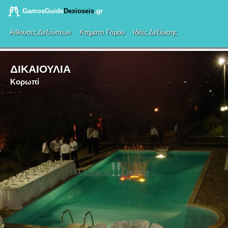
GamosGuide
Dexioseis
.gr
Αίθουσες Δεξιώσεων
Κτήματα Γάμου
Ιδέες Δεξίωσης
ΔΙΚΑΙΟΥΛΙΑ
Κορωπί