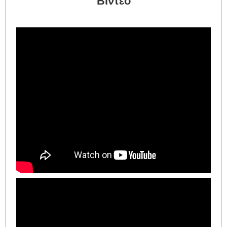
Βίντεο