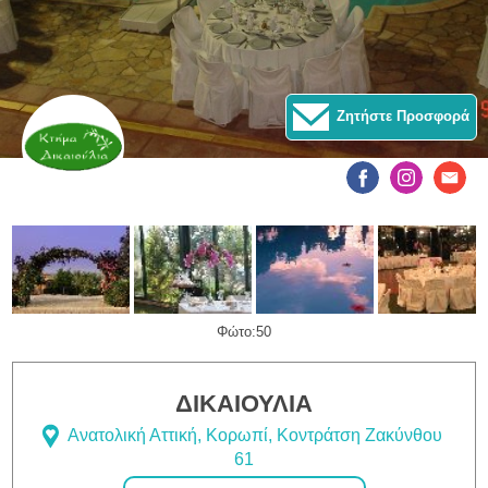
Ζητήστε Προσφορά
Φώτο:50
ΔΙΚΑΙΟΥΛΙΑ
Ανατολική Αττική, Κορωπί, Κοντράτση Ζακύνθου
61