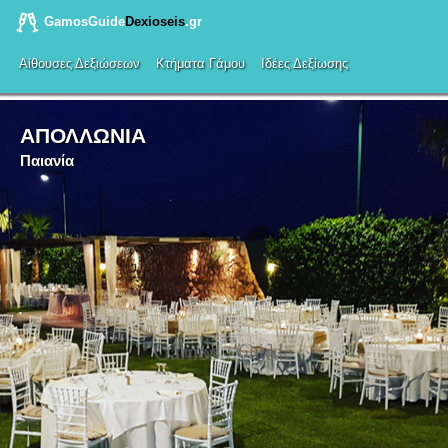
GamosGuide
Dexioseis
.gr
Αίθουσες Δεξιώσεων
Κτήματα Γάμου
Ιδέες Δεξίωσης
ΑΠΟΛΛΩΝΙΑ
Παιανία