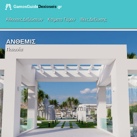
GamosGuide
Dexioseis
.gr
Αίθουσες Δεξιώσεων
Κτήματα Γάμου
Ιδέες Δεξίωσης
ΑΝΘΕΜΙΣ
Παιανία