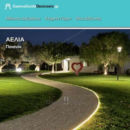
GamosGuide
Dexioseis
.gr
Αίθουσες Δεξιώσεων
Κτήματα Γάμου
Ιδέες Δεξίωσης
ΑΕΛΙΑ
Παιανία