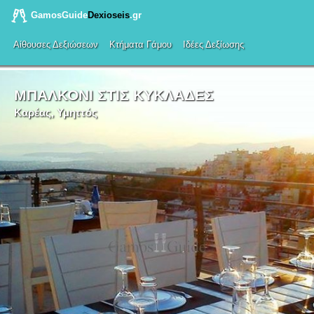
GamosGuide
Dexioseis
.gr
Αίθουσες Δεξιώσεων
Κτήματα Γάμου
Ιδέες Δεξίωσης
ΜΠΑΛΚΟΝΙ ΣΤΙΣ ΚΥΚΛΑΔΕΣ
Καρέας, Υμηττός