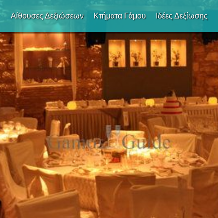
Αίθουσες Δεξιώσεων
Κτήματα Γάμου
Ιδέες Δεξίωσης