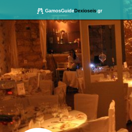
GamosGuide
Dexioseis
.gr