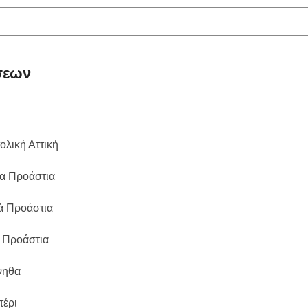
ώσεων
ολική Αττική
ια Προάστια
ά Προάστια
α Προάστια
νηθα
τέρι