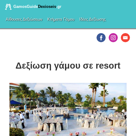
GamosGuide
Dexioseis
.gr
Αίθουσες Δεξιώσεων
Κτήματα Γάμου
Ιδέες Δεξίωσης
Δεξίωση γάμου σε resort