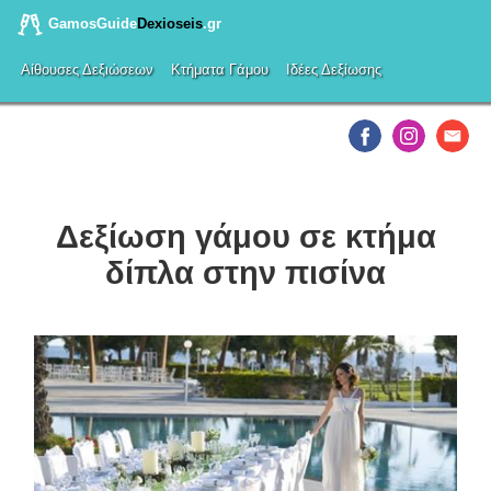
GamosGuide
Dexioseis
.gr
Αίθουσες Δεξιώσεων
Κτήματα Γάμου
Ιδέες Δεξίωσης
Δεξίωση γάμου σε κτήμα
δίπλα στην πισίνα